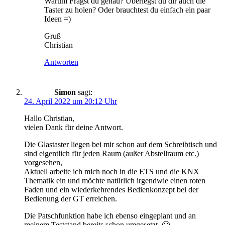
Warum Fragst du genau? Überlegst du dir auch die
Taster zu holen? Oder brauchtest du einfach ein paar
Ideen =)
Gruß
Christian
Antworten
Simon
sagt:
24. April 2022 um 20:12 Uhr
Hallo Christian,
vielen Dank für deine Antwort.
Die Glastaster liegen bei mir schon auf dem Schreibtisch und
sind eigentlich für jeden Raum (außer Abstellraum etc.)
vorgesehen,
Aktuell arbeite ich mich noch in die ETS und die KNX
Thematik ein und möchte natürlich irgendwie einen roten
Faden und ein wiederkehrendes Bedienkonzept bei der
Bedienung der GT erreichen.
Die Patschfunktion habe ich ebenso eingeplant und an
meinem Teststand bereits schon umgesetzt. 🙂