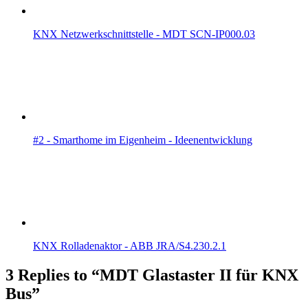
KNX Netzwerkschnittstelle - MDT SCN-IP000.03
#2 - Smarthome im Eigenheim - Ideenentwicklung
KNX Rolladenaktor - ABB JRA/S4.230.2.1
3 Replies to “MDT Glastaster II für KNX
Bus”