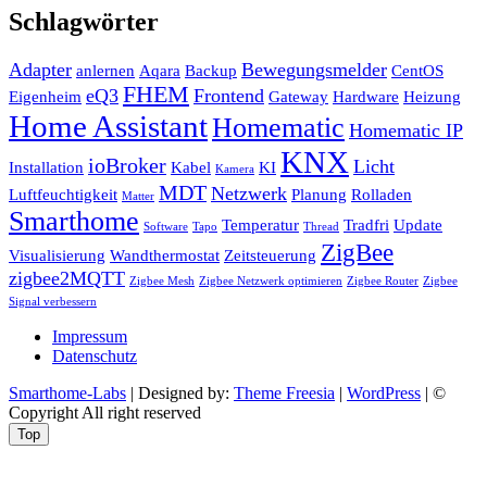
Schlagwörter
Adapter
Bewegungsmelder
anlernen
Aqara
Backup
CentOS
FHEM
eQ3
Frontend
Eigenheim
Gateway
Hardware
Heizung
Home Assistant
Homematic
Homematic IP
KNX
ioBroker
Licht
Installation
Kabel
KI
Kamera
MDT
Netzwerk
Luftfeuchtigkeit
Planung
Rolladen
Matter
Smarthome
Temperatur
Tradfri
Update
Software
Tapo
Thread
ZigBee
Visualisierung
Wandthermostat
Zeitsteuerung
zigbee2MQTT
Zigbee Mesh
Zigbee Netzwerk optimieren
Zigbee Router
Zigbee
Signal verbessern
Impressum
Datenschutz
Smarthome-Labs
| Designed by:
Theme Freesia
|
WordPress
| ©
Copyright All right reserved
Top