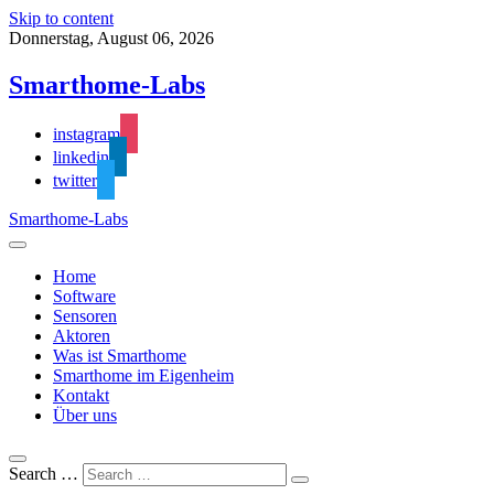
Skip to content
Donnerstag, August 06, 2026
Smarthome-Labs
instagram
linkedin
twitter
Smarthome-Labs
Home
Software
Sensoren
Aktoren
Was ist Smarthome
Smarthome im Eigenheim
Kontakt
Über uns
Search …