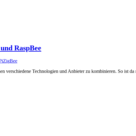
i und RaspBee
Pi
ZigBee
n verschiedene Technologien und Anbieter zu kombinieren. So ist da n