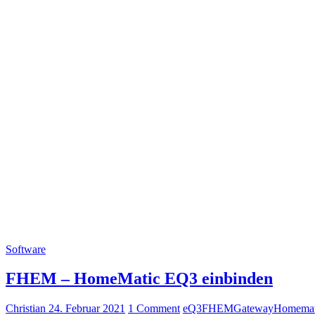
Software
FHEM – HomeMatic EQ3 einbinden
Christian
24. Februar 2021
1 Comment
eQ3
FHEM
Gateway
Homemat