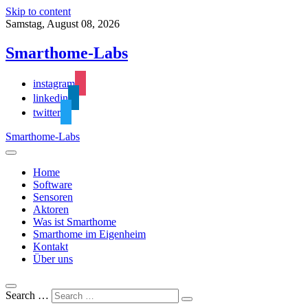
Skip to content
Samstag, August 08, 2026
Smarthome-Labs
instagram
linkedin
twitter
Smarthome-Labs
Home
Software
Sensoren
Aktoren
Was ist Smarthome
Smarthome im Eigenheim
Kontakt
Über uns
Search …