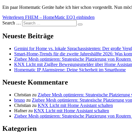
Ein paar Homematic Geräte habe ich hier schon vorgestellt. Nun möc
Weiterlesen
FHEM – HomeMatic EQ3 einbinden
Search …
Neueste Beiträge
Gemini for Home vs. lokale Sprachassistenten: Der große Verg
Smart-Home-Trends für die zweite Jahreshälfte 2026: Was komm
Zigbee Mesh optimieren: Strategische Platzierung von Routern 
KNX Licht mit ZigBee Bewegungsmelder über Home Assistant
Homematic IP Alarmsirene: Deine Sicherheit im Smarthome
Neueste Kommentare
Christian
zu
Zigbee Mesh optimieren: Strategische Platzierung
bruno
zu
Zigbee Mesh optimieren: Strategische Platzierung von
Christian
zu
KNX Licht mit Home Assistant schalten
Hafner
zu
KNX Licht mit Home Assistant schalten
Zigbee Mesh optimieren: Strategische Platzierung von Routern
Kategorien