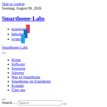
Skip to content
Sonntag, August 09, 2026
Smarthome-Labs
instagram
linkedin
twitter
Smarthome-Labs
Home
Software
Sensoren
Aktoren
Was ist Smarthome
Smarthome im Eigenheim
Kontakt
Über uns
Search …