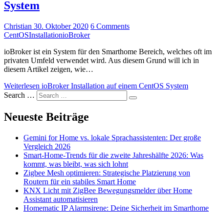
System
Christian
30. Oktober 2020
6 Comments
CentOS
Installation
ioBroker
ioBroker ist ein System für den Smarthome Bereich, welches oft im
privaten Umfeld verwendet wird. Aus diesem Grund will ich in
diesem Artikel zeigen, wie…
Weiterlesen
ioBroker Installation auf einem CentOS System
Search …
Neueste Beiträge
Gemini for Home vs. lokale Sprachassistenten: Der große
Vergleich 2026
Smart-Home-Trends für die zweite Jahreshälfte 2026: Was
kommt, was bleibt, was sich lohnt
Zigbee Mesh optimieren: Strategische Platzierung von
Routern für ein stabiles Smart Home
KNX Licht mit ZigBee Bewegungsmelder über Home
Assistant automatisieren
Homematic IP Alarmsirene: Deine Sicherheit im Smarthome