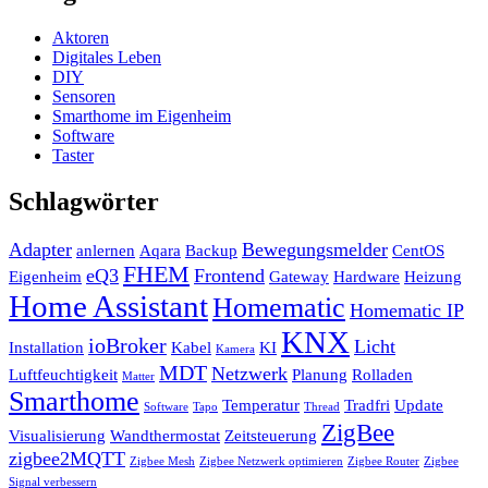
Aktoren
Digitales Leben
DIY
Sensoren
Smarthome im Eigenheim
Software
Taster
Schlagwörter
Adapter
Bewegungsmelder
anlernen
Aqara
Backup
CentOS
FHEM
eQ3
Frontend
Eigenheim
Gateway
Hardware
Heizung
Home Assistant
Homematic
Homematic IP
KNX
ioBroker
Licht
Installation
Kabel
KI
Kamera
MDT
Netzwerk
Luftfeuchtigkeit
Planung
Rolladen
Matter
Smarthome
Temperatur
Tradfri
Update
Software
Tapo
Thread
ZigBee
Visualisierung
Wandthermostat
Zeitsteuerung
zigbee2MQTT
Zigbee Mesh
Zigbee Netzwerk optimieren
Zigbee Router
Zigbee
Signal verbessern