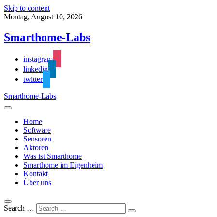
Skip to content
Montag, August 10, 2026
Smarthome-Labs
instagram
linkedin
twitter
Smarthome-Labs
Home
Software
Sensoren
Aktoren
Was ist Smarthome
Smarthome im Eigenheim
Kontakt
Über uns
Search …