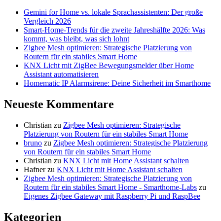
Gemini for Home vs. lokale Sprachassistenten: Der große
Vergleich 2026
Smart-Home-Trends für die zweite Jahreshälfte 2026: Was
kommt, was bleibt, was sich lohnt
Zigbee Mesh optimieren: Strategische Platzierung von
Routern für ein stabiles Smart Home
KNX Licht mit ZigBee Bewegungsmelder über Home
Assistant automatisieren
Homematic IP Alarmsirene: Deine Sicherheit im Smarthome
Neueste Kommentare
Christian
zu
Zigbee Mesh optimieren: Strategische
Platzierung von Routern für ein stabiles Smart Home
bruno
zu
Zigbee Mesh optimieren: Strategische Platzierung
von Routern für ein stabiles Smart Home
Christian
zu
KNX Licht mit Home Assistant schalten
Hafner
zu
KNX Licht mit Home Assistant schalten
Zigbee Mesh optimieren: Strategische Platzierung von
Routern für ein stabiles Smart Home - Smarthome-Labs
zu
Eigenes Zigbee Gateway mit Raspberry Pi und RaspBee
Kategorien