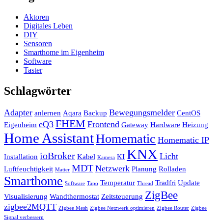
Aktoren
Digitales Leben
DIY
Sensoren
Smarthome im Eigenheim
Software
Taster
Schlagwörter
Adapter
Bewegungsmelder
anlernen
Aqara
Backup
CentOS
FHEM
eQ3
Frontend
Eigenheim
Gateway
Hardware
Heizung
Home Assistant
Homematic
Homematic IP
KNX
ioBroker
Licht
Installation
Kabel
KI
Kamera
MDT
Netzwerk
Luftfeuchtigkeit
Planung
Rolladen
Matter
Smarthome
Temperatur
Tradfri
Update
Software
Tapo
Thread
ZigBee
Visualisierung
Wandthermostat
Zeitsteuerung
zigbee2MQTT
Zigbee Mesh
Zigbee Netzwerk optimieren
Zigbee Router
Zigbee
Signal verbessern