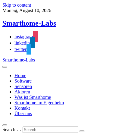
Skip to content
Montag, August 10, 2026
Smarthome-Labs
instagram
linkedin
twitter
Smarthome-Labs
Home
Software
Sensoren
Aktoren
Was ist Smarthome
Smarthome im Eigenheim
Kontakt
Über uns
Search …