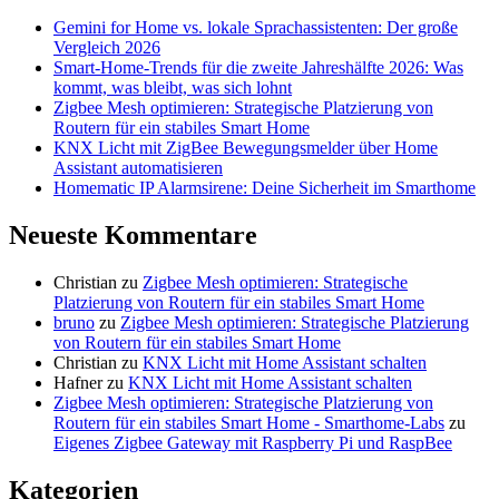
Gemini for Home vs. lokale Sprachassistenten: Der große
Vergleich 2026
Smart-Home-Trends für die zweite Jahreshälfte 2026: Was
kommt, was bleibt, was sich lohnt
Zigbee Mesh optimieren: Strategische Platzierung von
Routern für ein stabiles Smart Home
KNX Licht mit ZigBee Bewegungsmelder über Home
Assistant automatisieren
Homematic IP Alarmsirene: Deine Sicherheit im Smarthome
Neueste Kommentare
Christian
zu
Zigbee Mesh optimieren: Strategische
Platzierung von Routern für ein stabiles Smart Home
bruno
zu
Zigbee Mesh optimieren: Strategische Platzierung
von Routern für ein stabiles Smart Home
Christian
zu
KNX Licht mit Home Assistant schalten
Hafner
zu
KNX Licht mit Home Assistant schalten
Zigbee Mesh optimieren: Strategische Platzierung von
Routern für ein stabiles Smart Home - Smarthome-Labs
zu
Eigenes Zigbee Gateway mit Raspberry Pi und RaspBee
Kategorien