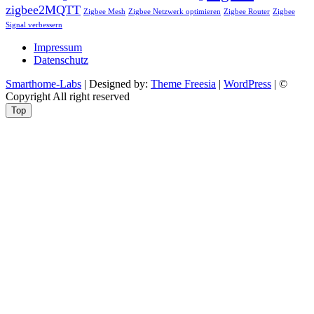
zigbee2MQTT
Zigbee Mesh
Zigbee Netzwerk optimieren
Zigbee Router
Zigbee
Signal verbessern
Impressum
Datenschutz
Smarthome-Labs
| Designed by:
Theme Freesia
|
WordPress
| ©
Copyright All right reserved
Top