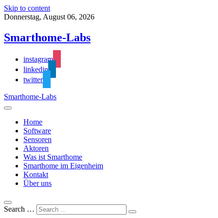
Skip to content
Donnerstag, August 06, 2026
Smarthome-Labs
instagram
linkedin
twitter
Smarthome-Labs
Home
Software
Sensoren
Aktoren
Was ist Smarthome
Smarthome im Eigenheim
Kontakt
Über uns
Search …