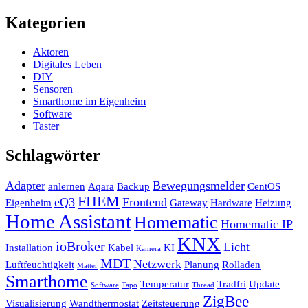
Kategorien
Aktoren
Digitales Leben
DIY
Sensoren
Smarthome im Eigenheim
Software
Taster
Schlagwörter
Adapter
Bewegungsmelder
anlernen
Aqara
Backup
CentOS
FHEM
eQ3
Frontend
Eigenheim
Gateway
Hardware
Heizung
Home Assistant
Homematic
Homematic IP
KNX
ioBroker
Licht
Installation
Kabel
KI
Kamera
MDT
Netzwerk
Luftfeuchtigkeit
Planung
Rolladen
Matter
Smarthome
Temperatur
Tradfri
Update
Software
Tapo
Thread
ZigBee
Visualisierung
Wandthermostat
Zeitsteuerung