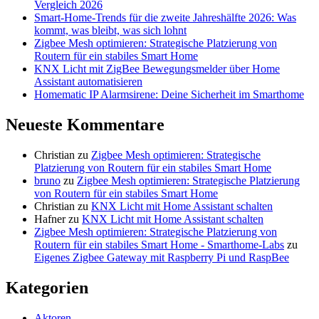
Vergleich 2026
Smart-Home-Trends für die zweite Jahreshälfte 2026: Was
kommt, was bleibt, was sich lohnt
Zigbee Mesh optimieren: Strategische Platzierung von
Routern für ein stabiles Smart Home
KNX Licht mit ZigBee Bewegungsmelder über Home
Assistant automatisieren
Homematic IP Alarmsirene: Deine Sicherheit im Smarthome
Neueste Kommentare
Christian
zu
Zigbee Mesh optimieren: Strategische
Platzierung von Routern für ein stabiles Smart Home
bruno
zu
Zigbee Mesh optimieren: Strategische Platzierung
von Routern für ein stabiles Smart Home
Christian
zu
KNX Licht mit Home Assistant schalten
Hafner
zu
KNX Licht mit Home Assistant schalten
Zigbee Mesh optimieren: Strategische Platzierung von
Routern für ein stabiles Smart Home - Smarthome-Labs
zu
Eigenes Zigbee Gateway mit Raspberry Pi und RaspBee
Kategorien
Aktoren