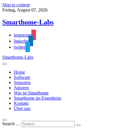
Skip to content
Freitag, August 07, 2026
Smarthome-Labs
instagram
linkedin
twitter
Smarthome-Labs
Home
Software
Sensoren
Aktoren
Was ist Smarthome
Smarthome im Eigenheim
Kontakt
Über uns
Search …