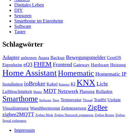
Digitales Leben
DIY
Sensoren
Smarthome im Eigenheim
Software
Taster
Schlagwörter
Adapter
Bewegungsmelder
anlernen
Aqara
Backup
CentOS
FHEM
eQ3
Frontend
Eigenheim
Gateway
Hardware
Heizung
Home Assistant
Homematic
Homematic IP
KNX
ioBroker
Licht
Installation
Kabel
KI
Kamera
MDT
Netzwerk
Luftfeuchtigkeit
Planung
Rolladen
Matter
Smarthome
Temperatur
Tradfri
Update
Software
Tapo
Thread
ZigBee
Visualisierung
Wandthermostat
Zeitsteuerung
zigbee2MQTT
Zigbee Mesh
Zigbee Netzwerk optimieren
Zigbee Router
Zigbee
Signal verbessern
Impressum